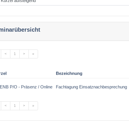
minarübersicht
<
1
>
»
rzel
Bezeichnung
ENB P/O - Präsenz / Online
Fachtagung Einsatznachbesprechung
<
1
>
»