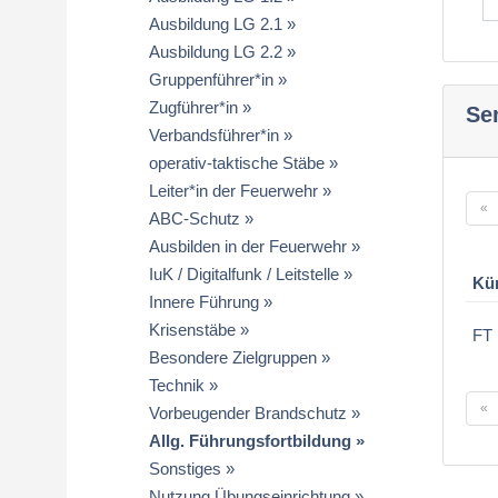
Ausbildung LG 2.1
Ausbildung LG 2.2
Gruppenführer*in
Zugführer*in
Se
Verbandsführer*in
operativ-taktische Stäbe
Leiter*in der Feuerwehr
«
ABC-Schutz
Ausbilden in der Feuerwehr
IuK / Digitalfunk / Leitstelle
Kü
Innere Führung
Krisenstäbe
FT 
Besondere Zielgruppen
Technik
«
Vorbeugender Brandschutz
Allg. Führungsfortbildung
Sonstiges
Nutzung Übungseinrichtung