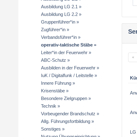
Ausbildung LG 2.1
Ausbildung LG 2.2
Gruppenführer*in
Zugführer*in
Se
Verbandsführer*in
operativ-taktische Stäbe
Leiter*in der Feuerwehr
«
ABC-Schutz
Ausbilden in der Feuerwehr
IuK / Digitalfunk / Leitstelle
Kü
Innere Führung
Krisenstäbe
An
Besondere Zielgruppen
Technik
An
Vorbeugender Brandschutz
Allg. Führungsfortbildung
Sonstiges
LG 
Nutzung Übungseinrichtung