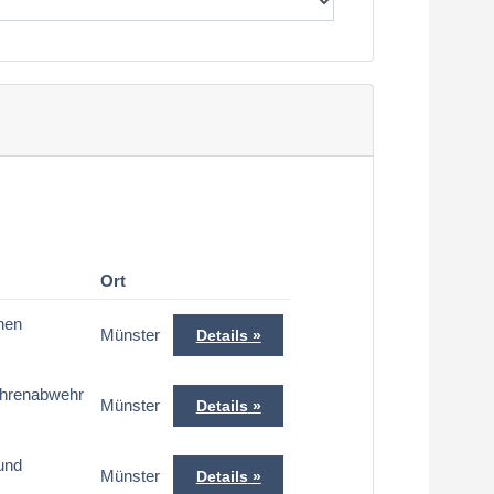
Ort
hen
Münster
Details
ahrenabwehr
Münster
Details
 und
Münster
Details