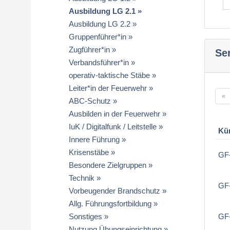
Ausbildung LG 2.1
Ausbildung LG 2.2
Gruppenführer*in
Zugführer*in
Se
Verbandsführer*in
operativ-taktische Stäbe
Leiter*in der Feuerwehr
«
ABC-Schutz
Ausbilden in der Feuerwehr
IuK / Digitalfunk / Leitstelle
Kü
Innere Führung
Krisenstäbe
GF-
Besondere Zielgruppen
Technik
GF-
Vorbeugender Brandschutz
Allg. Führungsfortbildung
Sonstiges
GF-
Nutzung Übungseinrichtung