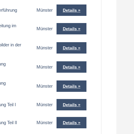
erführung
Münster
Details
eitung im
Münster
Details
lder in der
Münster
Details
ung
Münster
Details
ung
Münster
Details
g Teil I
Münster
Details
g Teil II
Münster
Details