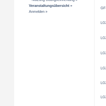
Veranstaltungsübersicht
GF-
Anmelden
LG
LG2
LG2
LG2
LG2
LG2