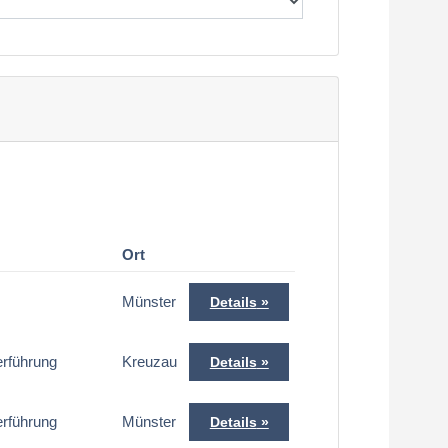
Ort
Münster
Details
erführung
Kreuzau
Details
erführung
Münster
Details