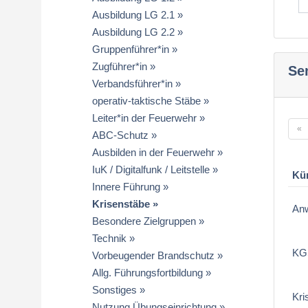
Ausbildung LG 2.1
Ausbildung LG 2.2
Gruppenführer*in
Zugführer*in
Se
Verbandsführer*in
operativ-taktische Stäbe
Leiter*in der Feuerwehr
«
ABC-Schutz
Ausbilden in der Feuerwehr
IuK / Digitalfunk / Leitstelle
Kü
Innere Führung
Krisenstäbe
An
Besondere Zielgruppen
Technik
KG
Vorbeugender Brandschutz
Allg. Führungsfortbildung
Sonstiges
Kri
Nutzung Übungseinrichtung