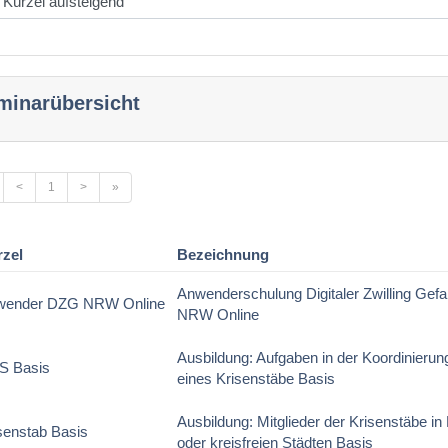
minarübersicht
<
1
>
»
rzel
Bezeichnung
Anwenderschulung Digitaler Zwilling Gef
wender DZG NRW Online
NRW Online
Ausbildung: Aufgaben in der Koordinieru
S Basis
eines Krisenstäbe Basis
Ausbildung: Mitglieder der Krisenstäbe in
senstab Basis
oder kreisfreien Städten Basis