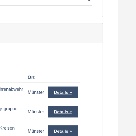
Ort
ahrenabwehr
Münster
Details
ngsgruppe
Münster
Details
 Kreisen
Münster
Details