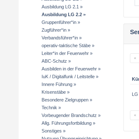
Ausbildung LG 2.1
Ausbildung LG 2.2
Gruppenführer*in
Zugführer*in
Se
Verbandsführer*in
operativ-taktische Stäbe
Leiter*in der Feuerwehr
«
ABC-Schutz
Ausbilden in der Feuerwehr
IuK / Digitalfunk / Leitstelle
Kü
Innere Führung
Krisenstäbe
LG 
Besondere Zielgruppen
Technik
Vorbeugender Brandschutz
«
Allg. Führungsfortbildung
Sonstiges
Nutzung Übungseinrichtung