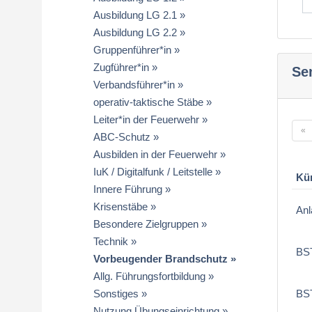
Ausbildung LG 2.1
Ausbildung LG 2.2
Gruppenführer*in
Zugführer*in
Se
Verbandsführer*in
operativ-taktische Stäbe
Leiter*in der Feuerwehr
«
ABC-Schutz
Ausbilden in der Feuerwehr
IuK / Digitalfunk / Leitstelle
Kü
Innere Führung
Krisenstäbe
Anl
Besondere Zielgruppen
Technik
BS
Vorbeugender Brandschutz
Allg. Führungsfortbildung
Sonstiges
BS
Nutzung Übungseinrichtung