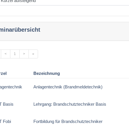
minarübersicht
<
1
>
»
rzel
Bezeichnung
agentechnik
Anlagentechnik (Brandmeldetechnik)
T Basis
Lehrgang: Brandschutztechniker Basis
T Fobi
Fortbildung für Brandschutztechniker