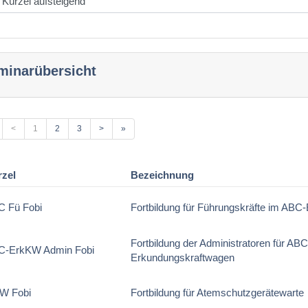
minarübersicht
<
1
2
3
>
»
rzel
Bezeichnung
C Fü Fobi
Fortbildung für Führungskräfte im ABC-
Fortbildung der Administratoren für ABC
C-ErkKW Admin Fobi
Erkundungskraftwagen
W Fobi
Fortbildung für Atemschutzgerätewarte