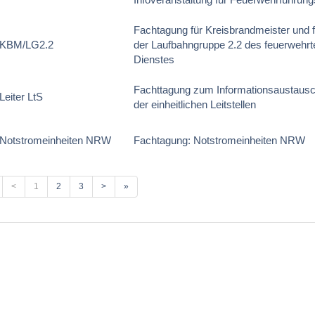
Fachtagung für Kreisbrandmeister und 
 KBM/LG2.2
der Laufbahngruppe 2.2 des feuerwehr
Dienstes
Fachttagung zum Informationsaustausch
Leiter LtS
der einheitlichen Leitstellen
Notstromeinheiten NRW
Fachtagung: Notstromeinheiten NRW
<
1
2
3
>
»