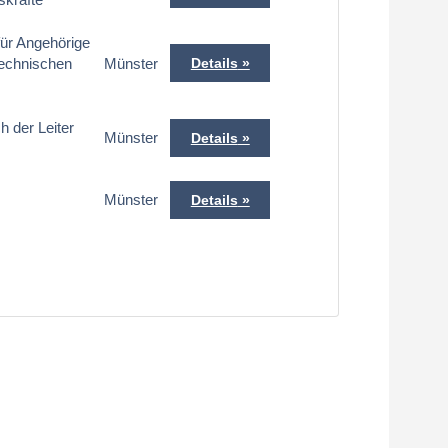
für Angehörige
technischen
Münster
Details
 der Leiter
Münster
Details
Münster
Details