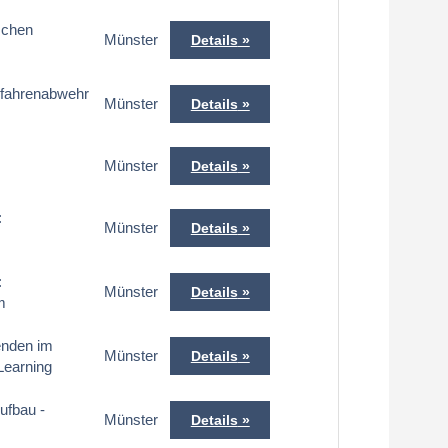
schen
Münster
Details
efahrenabwehr
Münster
Details
Münster
Details
:
Münster
Details
:
Münster
Details
m
enden im
Münster
Details
Learning
ufbau -
Münster
Details