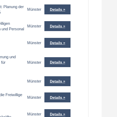
t: Planung der
Münster
Details
S
illigen
Münster
Details
n und Personal
Münster
Details
erung und
 für
Münster
Details
Münster
Details
e Freiwillige
Münster
Details
Münster
Details
skräfte