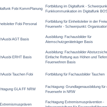
Fortbildung im Digitalfunk - Schwerpunk
italfunk Fobi KommPlanung
Funkkommunikation im Digitalfunk BO
Fortbildung für Einheitsleiter in der Freiw
heitsleiter Fobi Personal
Feuerwehr - Schwerpunkt: Organisatio
Ausbildung: Fachausbilder für
chAusbi AGT Basis
Atemschutzgeräteträger Basis
Ausbildung: Fachausbilder Absturzsich
chAusbi ERHT Basis
Einfache Rettung aus Höhen und Tiefen
Feuerwehren Basis
hAusbi Tauchen Fobi
Fortbildung für Fachausbilder Tauchen
Fachtagung: Grundlagenausbildung für di
chtagung GLA FF NRW
Feuerwehr in NRW
Fachtagung Extremismusprävention -
 Extremismuspräven
Infoveranstaltung für Feuerwehrführung