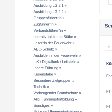
Ausbildung LG 2.1
Ausbildung LG 2.2
Gruppenführer*in
Zugführer*in
Se
Verbandsführer*in
operativ-taktische Stäbe
Leiter*in der Feuerwehr
«
ABC-Schutz
Ausbilden in der Feuerwehr
IuK / Digitalfunk / Leitstelle
Kü
Innere Führung
Krisenstäbe
Fa
Besondere Zielgruppen
Technik
FT 
Vorbeugender Brandschutz
Allg. Führungsfortbildung
Sonstiges
FT
Nutzung Übungseinrichtung