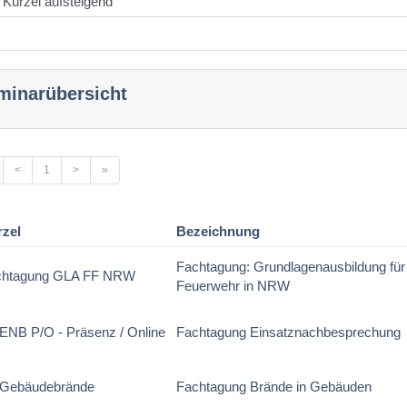
minarübersicht
<
1
>
»
rzel
Bezeichnung
Fachtagung: Grundlagenausbildung für d
chtagung GLA FF NRW
Feuerwehr in NRW
ENB P/O - Präsenz / Online
Fachtagung Einsatznachbesprechung
 Gebäudebrände
Fachtagung Brände in Gebäuden