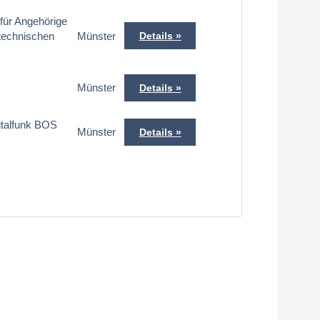
für Angehörige
technischen
Münster
Details
Münster
Details
italfunk BOS
Münster
Details