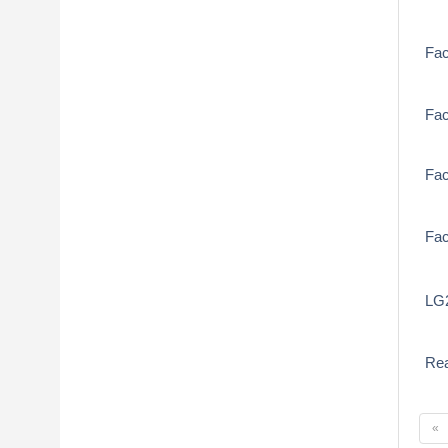
Fa
Fac
Fac
Fa
LG2
Rea
«