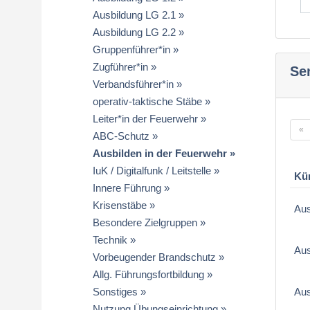
Ausbildung LG 2.1
Ausbildung LG 2.2
Gruppenführer*in
Zugführer*in
Se
Verbandsführer*in
operativ-taktische Stäbe
Leiter*in der Feuerwehr
«
ABC-Schutz
Ausbilden in der Feuerwehr
IuK / Digitalfunk / Leitstelle
Kü
Innere Führung
Krisenstäbe
Aus
Besondere Zielgruppen
Technik
Aus
Vorbeugender Brandschutz
Allg. Führungsfortbildung
Sonstiges
Aus
Nutzung Übungseinrichtung