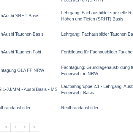
Lehrgang: Fachausbilder spezielle R
chAusbi SRHT-Basis
Höhen und Tiefen (SRHT) Basis
hAusbi Tauchen Basis
Lehrgang: Fachausbilder Tauchen Ba
hAusbi Tauchen Fobi
Fortbildung für Fachausbilder Tauche
Fachtagung: Grundlagenausbildung für
chtagung GLA FF NRW
Feuerwehr in NRW
Laufbahngruppe 2.1 - Lehrgang: Ausbi
.1-JJ/MM - Ausbi Basis - MS
Feuerwehr Basis
lbrandausbilder
Realbrandausbilder
<
1
>
»