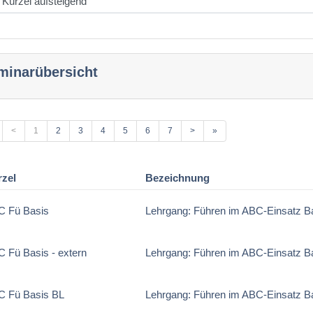
minarübersicht
<
1
2
3
4
5
6
7
>
»
rzel
Bezeichnung
C Fü Basis
Lehrgang: Führen im ABC-Einsatz B
 Fü Basis - extern
Lehrgang: Führen im ABC-Einsatz B
C Fü Basis BL
Lehrgang: Führen im ABC-Einsatz B