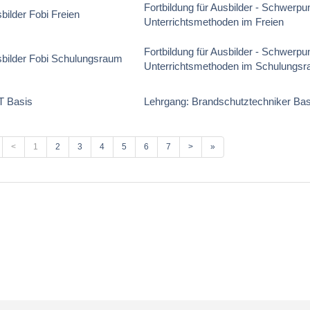
Fortbildung für Ausbilder - Schwerpu
bilder Fobi Freien
Unterrichtsmethoden im Freien
Fortbildung für Ausbilder - Schwerpu
bilder Fobi Schulungsraum
Unterrichtsmethoden im Schulungs
T Basis
Lehrgang: Brandschutztechniker Bas
<
1
2
3
4
5
6
7
>
»