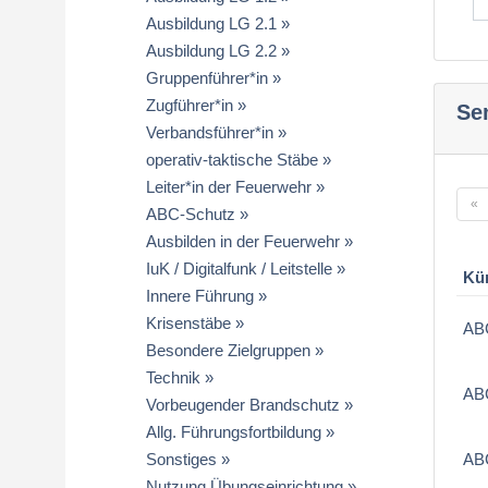
Ausbildung LG 2.1
Ausbildung LG 2.2
Gruppenführer*in
Zugführer*in
Se
Verbandsführer*in
operativ-taktische Stäbe
Leiter*in der Feuerwehr
«
ABC-Schutz
Ausbilden in der Feuerwehr
IuK / Digitalfunk / Leitstelle
Kü
Innere Führung
Krisenstäbe
AB
Besondere Zielgruppen
Technik
ABC
Vorbeugender Brandschutz
Allg. Führungsfortbildung
Sonstiges
AB
Nutzung Übungseinrichtung