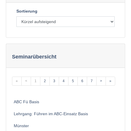
Sortierung
Seminarübersicht
«
<
1
2
3
4
5
6
7
>
»
ABC Fü Basis
Lehrgang: Führen im ABC-Einsatz Basis
Münster