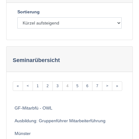
Sortierung
Seminarübersicht
«
<
1
2
3
4
5
6
7
>
»
GF-Mitarbfü - OWL
Ausbildung: Gruppenführer Mitarbeiterführung
Münster