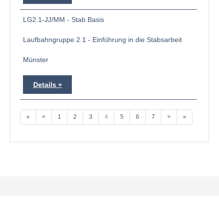
LG2.1-JJ/MM - Stab Basis
Laufbahngruppe 2.1 - Einführung in die Stabsarbeit
Münster
Details
«
<
1
2
3
4
5
6
7
>
»