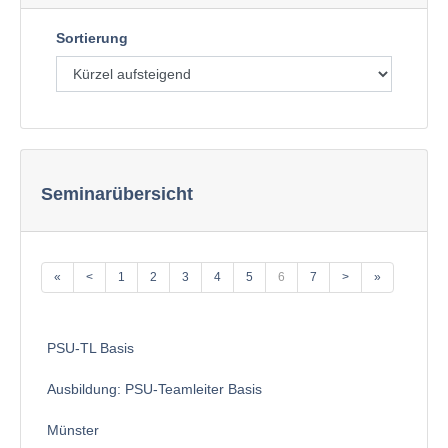
Sortierung
Seminarübersicht
«
<
1
2
3
4
5
6
7
>
»
PSU-TL Basis
Ausbildung: PSU-Teamleiter Basis
Münster