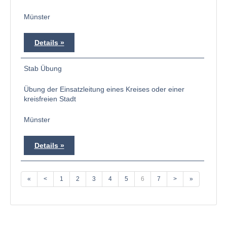
Münster
Details
Stab Übung
Übung der Einsatzleitung eines Kreises oder einer
kreisfreien Stadt
Münster
Details
«
<
1
2
3
4
5
6
7
>
»