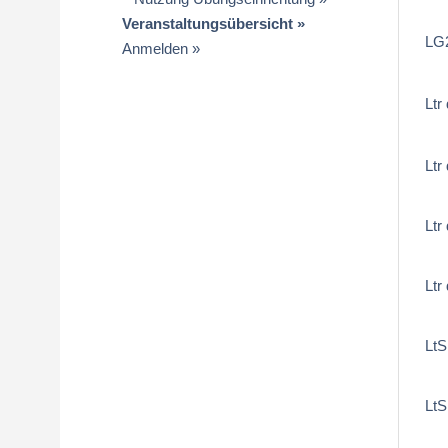
Veranstaltungsübersicht
LG2
Anmelden
Ltr
Ltr
Ltr
Ltr
LtS
LtS