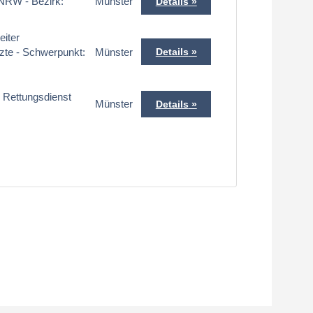
NRW - Bezirk:
Münster
Details
eiter
zte - Schwerpunkt:
Münster
Details
r Rettungsdienst
Münster
Details