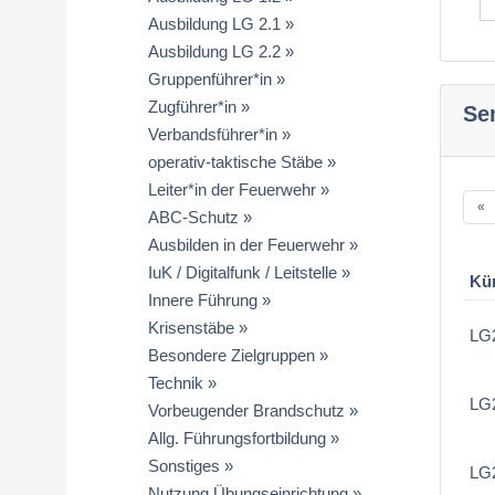
Ausbildung LG 2.1
Ausbildung LG 2.2
Gruppenführer*in
Zugführer*in
Se
Verbandsführer*in
operativ-taktische Stäbe
Leiter*in der Feuerwehr
«
ABC-Schutz
Ausbilden in der Feuerwehr
IuK / Digitalfunk / Leitstelle
Kü
Innere Führung
Krisenstäbe
LG2
Besondere Zielgruppen
Technik
LG2
Vorbeugender Brandschutz
Allg. Führungsfortbildung
Sonstiges
LG
Nutzung Übungseinrichtung