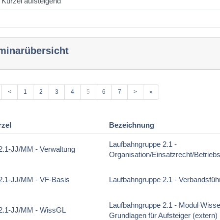
minarübersicht
<
1
2
3
4
5
6
7
>
»
rzel
Bezeichnung
Laufbahngruppe 2.1 -
.1-JJ/MM - Verwaltung
Organisation/Einsatzrecht/Betriebs
.1-JJ/MM - VF-Basis
Laufbahngruppe 2.1 - Verbandsfüh
Laufbahngruppe 2.1 - Modul Wisse
2.1-JJ/MM - WissGL
Grundlagen für Aufsteiger (extern)