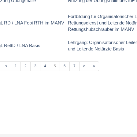
zung Übungshalle
Nutzung der Übungshalle des IdF 
Fortbildung für Organisatorischer L
gL RD / LNA Fobi RTH im MANV
Rettungsdienst und Leitende Notär
Rettungshubschrauber im MANV
Lehrgang: Organisatorischer Leite
L RettD / LNA Basis
und Leitende Notärzte Basis
<
1
2
3
4
5
6
7
>
»