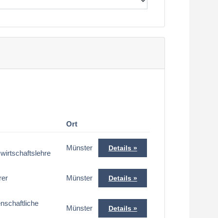
Ort
Münster
Details
wirtschaftslehre
rer
Münster
Details
nschaftliche
Münster
Details