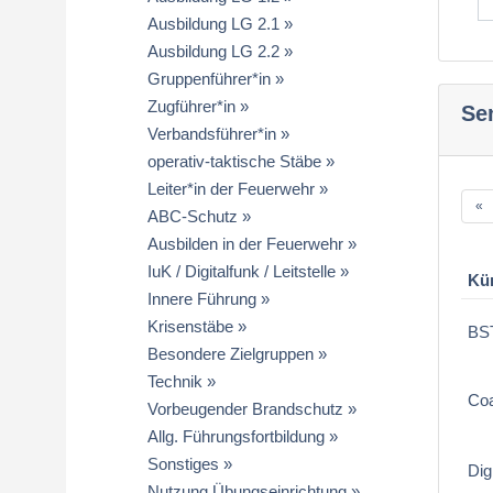
Ausbildung LG 2.1
Ausbildung LG 2.2
Gruppenführer*in
Zugführer*in
Se
Verbandsführer*in
operativ-taktische Stäbe
Leiter*in der Feuerwehr
«
ABC-Schutz
Ausbilden in der Feuerwehr
IuK / Digitalfunk / Leitstelle
Kü
Innere Führung
Krisenstäbe
BS
Besondere Zielgruppen
Technik
Coa
Vorbeugender Brandschutz
Allg. Führungsfortbildung
Sonstiges
Dig
Nutzung Übungseinrichtung