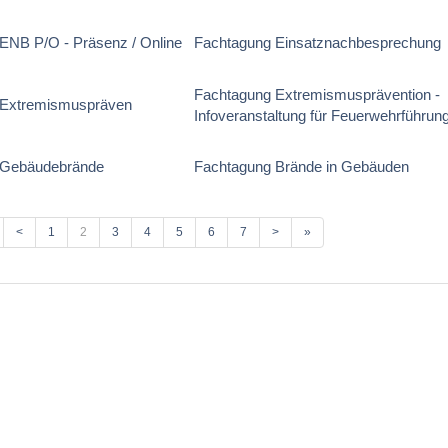
ENB P/O - Präsenz / Online
Fachtagung Einsatznachbesprechung
Fachtagung Extremismusprävention -
 Extremismuspräven
Infoveranstaltung für Feuerwehrführun
 Gebäudebrände
Fachtagung Brände in Gebäuden
<
1
2
3
4
5
6
7
>
»