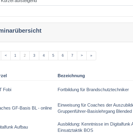
minarübersicht
<
1
2
3
4
5
6
7
>
»
rzel
Bezeichnung
T Fobi
Fortbildung für Brandschutztechniker
Einweisung für Coaches der Auszubil
ches GF-Basis BL - online
Gruppenführer-Basislehrgang Blended 
Ausbildung: Kenntnisse im Digitalfunk 
italfunk Aufbau
Einsatztaktik BOS