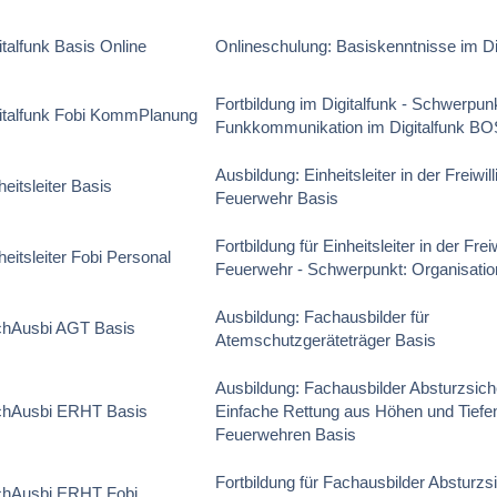
italfunk Basis Online
Onlineschulung: Basiskenntnisse im D
Fortbildung im Digitalfunk - Schwerpun
italfunk Fobi KommPlanung
Funkkommunikation im Digitalfunk BO
Ausbildung: Einheitsleiter in der Freiwil
heitsleiter Basis
Feuerwehr Basis
Fortbildung für Einheitsleiter in der Frei
heitsleiter Fobi Personal
Feuerwehr - Schwerpunkt: Organisatio
Ausbildung: Fachausbilder für
chAusbi AGT Basis
Atemschutzgeräteträger Basis
Ausbildung: Fachausbilder Absturzsic
chAusbi ERHT Basis
Einfache Rettung aus Höhen und Tiefen
Feuerwehren Basis
Fortbildung für Fachausbilder Absturzs
chAusbi ERHT Fobi