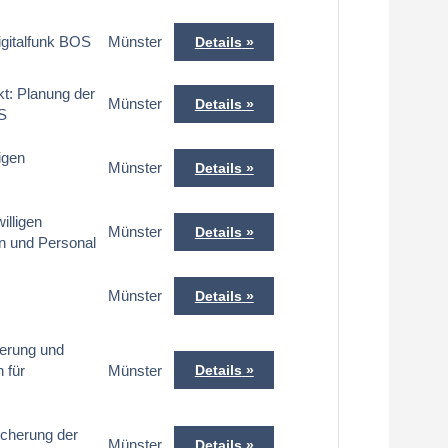
igitalfunk BOS
Münster
Details
kt: Planung der
Münster
Details
S
ligen
Münster
Details
willigen
Münster
Details
n und Personal
Münster
Details
herung und
 für
Münster
Details
icherung der
Münster
Details