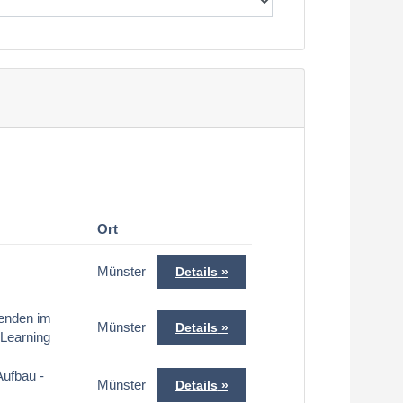
Ort
Münster
Details
denden im
Münster
Details
Learning
Aufbau -
Münster
Details