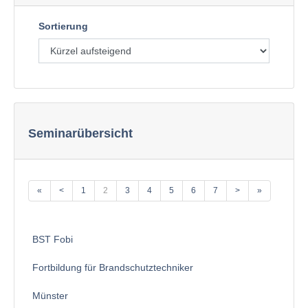
Sortierung
Seminarübersicht
«
<
1
2
3
4
5
6
7
>
»
BST Fobi
Fortbildung für Brandschutztechniker
Münster