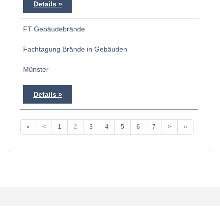
Details
FT Gebäudebrände
Fachtagung Brände in Gebäuden
Münster
Details
«
<
1
2
3
4
5
6
7
>
»