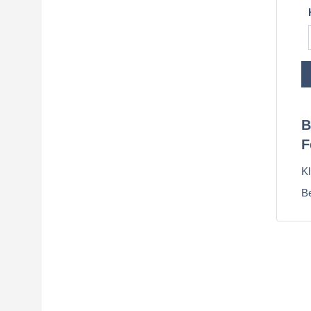
B
F
K
Be