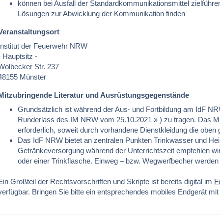
können bei Ausfall der Standardkommunikationsmittel zielführen
Lösungen zur Abwicklung der Kommunikation finden
Veranstaltungsort
Institut der Feuerwehr NRW
- Hauptsitz -
Wolbecker Str. 237
48155 Münster
Mitzubringende Literatur und Ausrüstungsgegenstände
Grundsätzlich ist während der Aus- und Fortbildung am IdF NR
Runderlass des IM NRW vom 25.10.2021
) zu tragen. Das M
erforderlich, soweit durch vorhandene Dienstkleidung die oben
Das IdF NRW bietet an zentralen Punkten Trinkwasser und Heiß
Getränkeversorgung während der Unterrichtszeit empfehlen wi
oder einer Trinkflasche. Einweg – bzw. Wegwerfbecher werden n
Ein Großteil der Rechtsvorschriften und Skripte ist bereits digital im
F
verfügbar. Bringen Sie bitte ein entsprechendes mobiles Endgerät mit