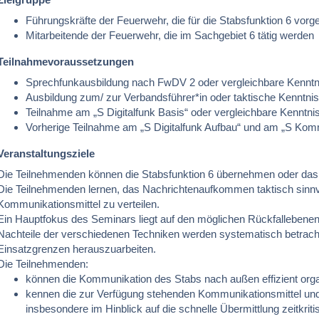
Führungskräfte der Feuerwehr, die für die Stabsfunktion 6 vor
Mitarbeitende der Feuerwehr, die im Sachgebiet 6 tätig werden
Teilnahmevoraussetzungen
Sprechfunkausbildung nach FwDV 2 oder vergleichbare Kenntn
Ausbildung zum/ zur Verbandsführer*in oder taktische Kenntni
Teilnahme am „S Digitalfunk Basis“ oder vergleichbare Kenntni
Vorherige Teilnahme am „S Digitalfunk Aufbau“ und am „S Kom
Veranstaltungsziele
Die Teilnehmenden können die Stabsfunktion 6 übernehmen oder das S
Die Teilnehmenden lernen, das Nachrichtenaufkommen taktisch sinnvo
Kommunikationsmittel zu verteilen.
Ein Hauptfokus des Seminars liegt auf den möglichen Rückfallebenen 
Nachteile der verschiedenen Techniken werden systematisch betrach
Einsatzgrenzen herauszuarbeiten.
Die Teilnehmenden:
können die Kommunikation des Stabs nach außen effizient orga
kennen die zur Verfügung stehenden Kommunikationsmittel und 
insbesondere im Hinblick auf die schnelle Übermittlung zeitkrit