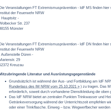
Die Veranstaltungen FT Extremismusprävention - IdF MS finden hier s
Institut der Feuerwehr NRW
- Hauptsitz -
Wolbecker Str. 237
48155 Münster
Die Veranstaltungen FT Extremismusprävention - IdF DN finden hier s
Institut der Feuerwehr NRW
- Außenstelle Düren -
Marienstr. 29
52372 Kreuzau
Mitzubringende Literatur und Ausrüstungsgegenstände
Grundsätzlich ist während der Aus- und Fortbildung am IdF NR
Runderlass des IM NRW vom 25.10.2021
) zu tragen. Das M
erforderlich, soweit durch vorhandene Dienstkleidung die oben
Das IdF NRW bietet an zentralen Punkten Trinkwasser und Heiß
Getränkeversorgung während der Unterrichtszeit empfehlen wi
oder einer Trinkflasche. Einweg – bzw. Wegwerfbecher werden n