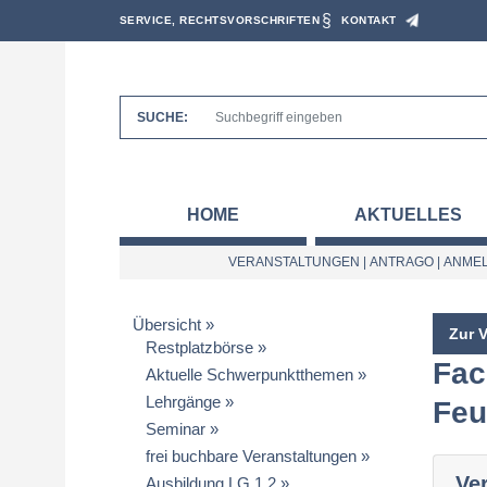
SERVICE, RECHTSVORSCHRIFTEN
KONTAKT
SUCHE:
HOME
AKTUELLES
VERANSTALTUNGEN
|
ANTRAGO
|
ANMEL
Übersicht
Zur 
Restplatzbörse
Fac
Aktuelle Schwerpunktthemen
Lehrgänge
Feu
Seminar
frei buchbare Veranstaltungen
Ve
Ausbildung LG 1.2