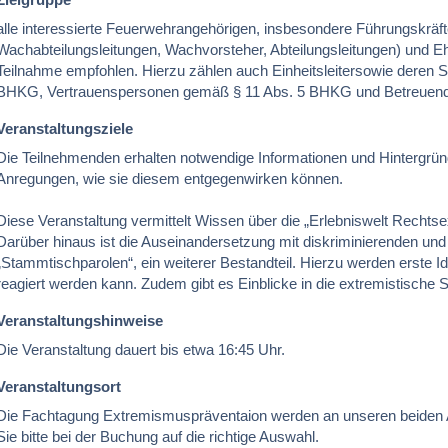
alle interessierte Feuerwehrangehörigen, insbesondere Führungskrä
Wachabteilungsleitungen, Wachvorsteher, Abteilungsleitungen) und Eh
Teilnahme empfohlen. Hierzu zählen auch Einheitsleitersowie deren St
BHKG, Vertrauenspersonen gemäß § 11 Abs. 5 BHKG und Betreuend
Veranstaltungsziele
Die Teilnehmenden erhalten notwendige Informationen und Hinterg
Anregungen, wie sie diesem entgegenwirken können.
Diese Veranstaltung vermittelt Wissen über die „Erlebniswelt Recht
Darüber hinaus ist die Auseinandersetzung mit diskriminierenden u
„Stammtischparolen“, ein weiterer Bestandteil. Hierzu werden erste Id
reagiert werden kann. Zudem gibt es Einblicke in die extremistische 
Veranstaltungshinweise
Die Veranstaltung dauert bis etwa 16:45 Uhr.
Veranstaltungsort
Die Fachtagung Extremismuspräventaion werden an unseren beiden 
Sie bitte bei der Buchung auf die richtige Auswahl.