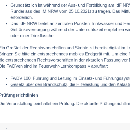
Grundsätzlich ist während der Aus- und Fortbildung am IdF NR
Runderlass des IM NRW vom 25.10.2021) zu tragen. Das Mitfü
erforderlich.
Das IdF NRW bietet an zentralen Punkten Trinkwasser und Heiß
Getränkeversorgung während der Unterrichtszeit empfehlen wi
oder einer Trinkflasche.
Ein Großteil der Rechtsvorschriften und Skripte ist bereits digital im
Bringen Sie bitte ein entsprechendes mobiles Endgerät mit. Um eine
die entsprechenden Rechtsvorschriften in der aktuellen Fassung vor 
Die FwDVen sind im
Feuerwehr-Lernkompass
abrufbar:
FwDV 100: Führung und Leitung im Einsatz- und Führungssys
Gesetz über den Brandschutz, die Hilfeleistung und den Katas
Prüfungsrichtlinien
Die Veranstaltung beinhaltet ein Prüfung. Die aktuelle Prüfungsrichtlin