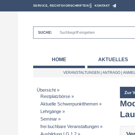
SERVICE, RECHTSVORSCHRIFTEN
KONTAKT
SUCHE:
HOME
AKTUELLES
VERANSTALTUNGEN
|
ANTRAGO
|
ANMEL
Übersicht
Zur 
Restplatzbörse
Mod
Aktuelle Schwerpunktthemen
Lehrgänge
Lau
Seminar
frei buchbare Veranstaltungen
Ve
Ausbildung LG 1.2