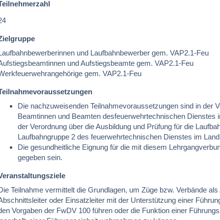
Teilnehmerzahl
24
Zielgruppe
Laufbahnbewerberinnen und Laufbahnbewerber gem. VAP2.1-Feu
Aufstiegsbeamtinnen und Aufstiegsbeamte gem. VAP2.1-Feu
Werkfeuerwehrangehörige gem. VAP2.1-Feu
Teilnahmevoraussetzungen
Die nachzuweisenden Teilnahmevoraussetzungen sind in der V
Beamtinnen und Beamten desfeuerwehrtechnischen Dienstes i
der Verordnung über die Ausbildung und Prüfung für die Laufba
Laufbahngruppe 2 des feuerwehrtechnischen Dienstes im Land 
Die gesundheitliche Eignung für die mit diesem Lehrgangverb
gegeben sein.
Veranstaltungsziele
Die Teilnahme vermittelt die Grundlagen, um Züge bzw. Verbände als Ab
Abschnittsleiter oder Einsatzleiter mit der Unterstützung einer Führu
den Vorgaben der FwDV 100 führen oder die Funktion einer Führungs