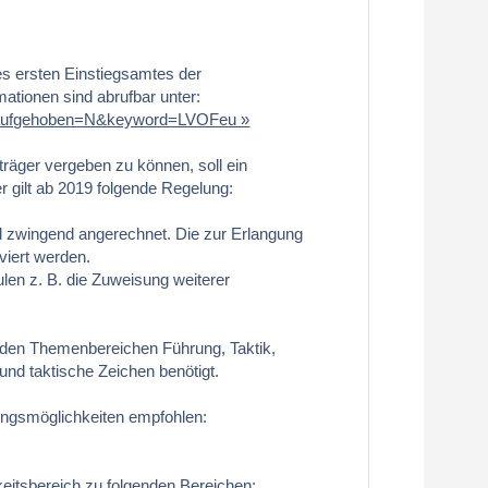
des ersten Einstiegsamtes der
ationen sind abrufbar unter:
84&aufgehoben=N&keyword=LVOFeu
räger vergeben zu können, soll ein
 gilt ab 2019 folgende Regelung:
rd zwingend angerechnet. Die zur Erlangung
lviert werden.
ulen z. B. die Zuweisung weiterer
 den Themenbereichen Führung, Taktik,
nd taktische Zeichen benötigt.
ngsmöglichkeiten empfohlen:
eitsbereich zu folgenden Bereichen: