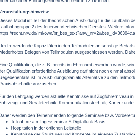
innerhalb einer Führungseinheit wahrnehmen zu können.
Veranstaltungshinweise
Dieses Modul ist Teil der theoretischen Ausbildung für die Laufbahn 
Laufbahngruppe 2 des feuerwehrtechnischen Dienstes. Weitere Inform
https://recht.nrw.de/lmi/owa/br_bes_text?anw_nr=2&bes_id=363
Um freiwerdende Kapazitäten in den Teilmodulen an sonstige Bedarfst
wiederholtes Belegen von Teilmodulen ausgeschlossen werden. Daher
Eine Qualifikation, die z. B. bereits im Ehrenamt erworben wurde, wi
der Qualifikation erforderliche Ausbildung darf nicht noch einmal abso
Gegebenenfalls ist im Ausbildungsplan als Alternative zu den Teilmod
Praxisabschnitte vorzusehen.
Für den Lehrgang werden aktuelle Kenntnisse auf Zugführerniveau in
Fahrzeug- und Gerätetechnik, Kommunikationstechnik, Kartenkunde u
Daher werden den Teilnehmenden folgende Seminare bzw. Vorbereitu
Teilnahme am Tagesseminar S Digitalfunk Basis
Hospitation in der örtlichen Leitstelle
Kenntnisse der Strukturen und Konzepte im eigenen Zuständigk