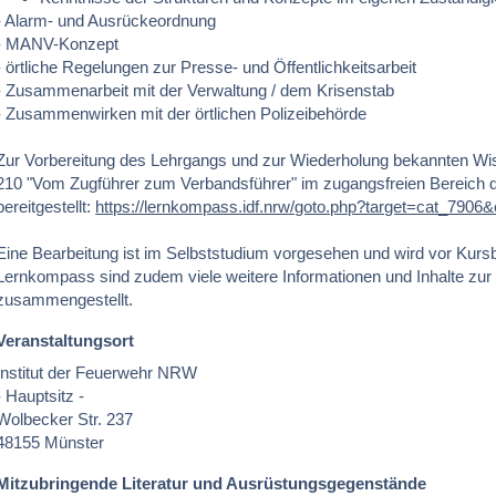
- Alarm- und Ausrückeordnung
- MANV-Konzept
- örtliche Regelungen zur Presse- und Öffentlichkeitsarbeit
- Zusammenarbeit mit der Verwaltung / dem Krisenstab
- Zusammenwirken mit der örtlichen Polizeibehörde
Zur Vorbereitung des Lehrgangs und zur Wiederholung bekannten Wis
210 "Vom Zugführer zum Verbandsführer" im zugangsfreien Bereich
bereitgestellt:
https://lernkompass.idf.nrw/goto.php?target=cat_7906&
Eine Bearbeitung ist im Selbststudium vorgesehen und wird vor Kur
Lernkompass sind zudem viele weitere Informationen und Inhalte zur
zusammengestellt.
Veranstaltungsort
Institut der Feuerwehr NRW
- Hauptsitz -
Wolbecker Str. 237
48155 Münster
Mitzubringende Literatur und Ausrüstungsgegenstände