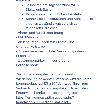
empfohlen:
Teilnahme am Tagesseminar WEB
Digitalfunk Basis
Hospitation in der örtlichen Leitstelle
Kenntnisse der Strukturen und Konzepte im
eigenen Zuständigkeitsbereich zu
folgenden Bereichen:
- Alarm- und Ausrückeordnung
- MANV-Konzept
- örtliche Regelungen zur Presse- und
Öffentlichkeitsarbeit
- Zusammenarbeit mit der Verwaltung / dem
Krisenstab
- Zusammenwirken mit der örtlichen
Polizeibehörde
Zur Vorbereitung des Lehrgangs und zur
Wiederholung bekannten Wissens wird die Vorab-
Lernunterlage LU B3-210 "Vom Zugführer zum
Verbandsführer" im zugangsfreien Bereich des
Feuerwehr-Lernkompasses bereitgestellt:
https://lernkompass.idf.nrw/goto.php?
target=cat_7906 &client_id=Feuer