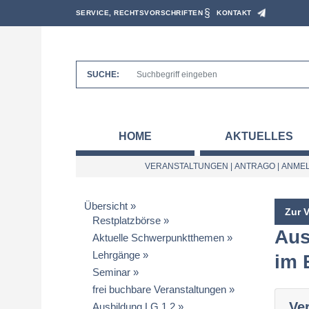
SERVICE, RECHTSVORSCHRIFTEN
KONTAKT
SUCHE:
HOME
AKTUELLES
VERANSTALTUNGEN
|
ANTRAGO
|
ANMEL
Übersicht
Zur 
Restplatzbörse
Aus
Aktuelle Schwerpunktthemen
Lehrgänge
im 
Seminar
frei buchbare Veranstaltungen
Ve
Ausbildung LG 1.2