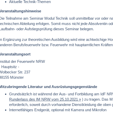
Aktuelle Technik-Themen
Veranstaltungshinweise
Die Teilnahme am Seminar Modul Technik soll unmittelbar vor oder na
technischen Abteilung erfolgen. Somit muss nicht jede Absolventin od
Laufbahn- oder Aufstiegsprüfung dieses Seminar belegen.
In Ergänzung zur theoretischen Ausbildung wird eine achtwöchige Hosp
anderen Berufsfeuerwehr bzw. Feuerwehr mit hauptamtlichen Kräften
Veranstaltungsort
Institut der Feuerwehr NRW
- Hauptsitz -
Wolbecker Str. 237
48155 Münster
Mitzubringende Literatur und Ausrüstungsgegenstände
Grundsätzlich ist während der Aus- und Fortbildung am IdF NR
Runderlass des IM NRW vom 25.10.2021
) zu tragen. Das M
erforderlich, soweit durch vorhandene Dienstkleidung die oben
Internetfähiges Endgerät, optional mit Kamera und Mikrofon